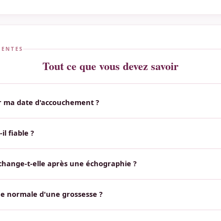
UENTES
Tout ce que vous devez savoir
 ma date d'accouchement ?
ence est la règle de Naegele : ajoutez 280 jours au premier jour de v
iliser la date de conception (+266 jours), les données de votre échogra
il fiable ?
FIV. Notre outil intègre ces 4 méthodes.
e des formules médicalement reconnues et offre une bonne estimation
e : seul un professionnel de santé peut confirmer votre date prévue 
change-t-elle après une échographie ?
un examen clinique complet et des échographies de suivi.
e la taille réelle du bébé — longueur cranio-caudale au premier trime
sures permettent de corriger l'âge gestationnel estimé, notamment si 
ée normale d'une grossesse ?
irréguliers. La date post-échographie est généralement plus précise.
ormale dure en moyenne 40 semaines d'aménorrhée (280 jours) à part
entre 37 et 42 SA est considéré à terme. Avant 37 SA, on parle de pr