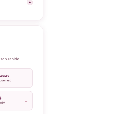
+
e, le suivi prénatal
 22 SA et 32 SA.
tuel.
ison rapide.
ssesse
→
ue nuit
é
→
mité