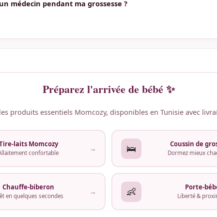
un médecin pendant ma grossesse ?
SA, de grossesse prolongée.
 de la grossesse, prenez rendez-vous avec votre gynécologue. En Tunisi
ut des consultations régulières et 3 échographies principales : 12 SA,
ultez sans attendre en cas de douleur, saignement ou tout signe inhabi
Préparez l'arrivée de bébé ✨
es produits essentiels Momcozy, disponibles en Tunisie avec livra
Tire-laits Momcozy
Coussin de gro
🛌
→
Allaitement confortable
Dormez mieux chaq
Chauffe-biberon
Porte-béb
👶
→
êt en quelques secondes
Liberté & proxi