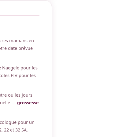
tures mamans en
otre date prévue
e Naegele pour les
coles FIV pour les
stre ou les jours
isuelle —
grossesse
écologue pour un
, 22 et 32 SA.