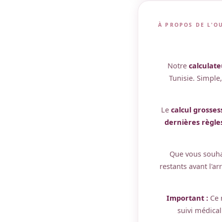
À PROPOS DE L'O
Notre
calculat
Tunisie. Simple
Le
calcul grosses
dernières règle
Que vous souha
restants avant l'ar
Important :
Ce r
suivi médical