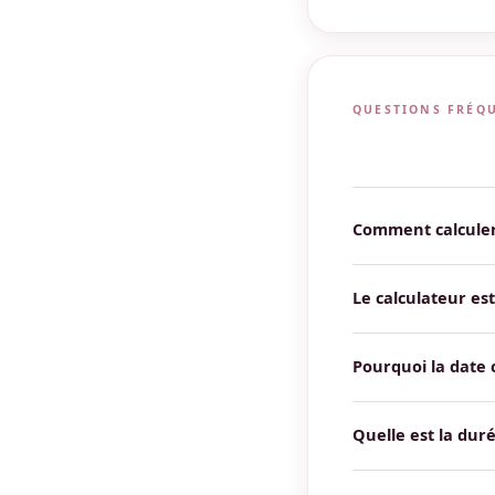
QUESTIONS FRÉQ
Comment calculer
La méthode de référ
Vous pouvez aussi ut
Le calculateur est-
Notre outil utilis
grossesse est uniqu
Pourquoi la date 
L'échographie mesur
fœtale. Ces me
Quelle est la dur
Une grossesse n
règles. Un bébé né 