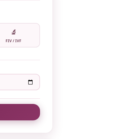
🔬
FIV / IVF