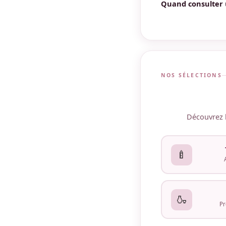
Quand consulter 
Dès la confirmation
recommandé incl
Cons
NOS SÉLECTIONS
Découvrez l
🍼
🍶
Pr