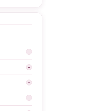
+
os dernières règles.
phie, ou le protocole
+
. Cependant, chaque
d'accouchement après
+
stre, puis biométrie
vos cycles sont
+
ir des dernières
ématurité ; après 42