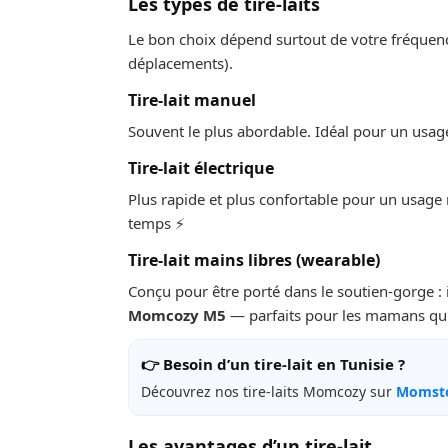
Les types de tire-laits
Le bon choix dépend surtout de votre fréquence
déplacements).
Tire-lait manuel
Souvent le plus abordable. Idéal pour un usage
Tire-lait électrique
Plus rapide et plus confortable pour un usage 
temps ⚡
Tire-lait mains libres (wearable)
Conçu pour être porté dans le soutien-gorge : i
Momcozy M5
— parfaits pour les mamans qui 
👉 Besoin d’un tire-lait en Tunisie ?
Découvrez nos tire-laits Momcozy sur
Momsto
Les avantages d’un tire-lait