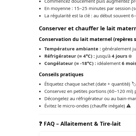
Commencez doucement puis augmentez pro
En moyenne : 15–25 minutes par session (s
La régularité est la clé : au début souvent 6
Conserver et chauffer le lait mater
Conservation du lait maternel (repères 
Température ambiante :
généralement j
Réfrigérateur (≈ 4°C) :
jusqu’à
4 jours
❄️
Congélateur (≈ -18°C) :
idéalement
6 moi
Conseils pratiques
Étiquetez chaque sachet (date + quantité) 🏷
Conservez en petites portions (60–120 ml) p
Décongelez au réfrigérateur ou au bain-mari
Évitez le micro-ondes (chauffe inégale) ⚠️
❓ FAQ – Allaitement & Tire-lait