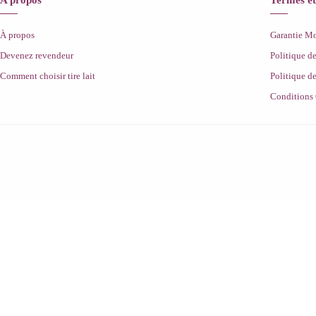
A propos
Termes et
À propos
Garantie 
Devenez revendeur
Politique d
Comment choisir tire lait
Politique de
Conditions 