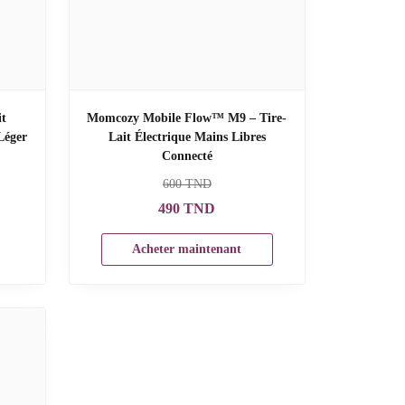
it
Momcozy Mobile Flow™ M9 – Tire-
Léger
Lait Électrique Mains Libres
Connecté
600
TND
490
TND
Acheter maintenant