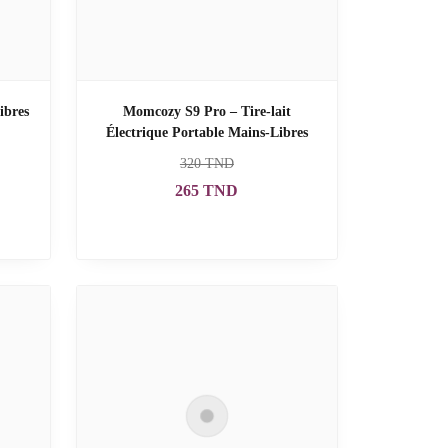
ibres
Momcozy S9 Pro – Tire-lait
Électrique Portable Mains-Libres
320
TND
265
TND