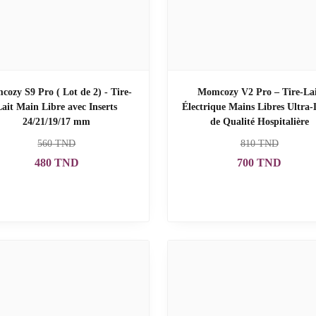
ozy S9 Pro ( Lot de 2) - Tire-
Momcozy V2 Pro – Tire-La
Lait Main Libre avec Inserts
Électrique Mains Libres Ultra-
24/21/19/17 mm
de Qualité Hospitalière
560
TND
810
TND
480
TND
700
TND