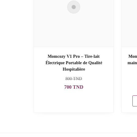
Momcozy V1 Pro – Tire-lait
Momc
Électrique Portable de Qualité
mains
Hospitalière
800
TND
700
TND