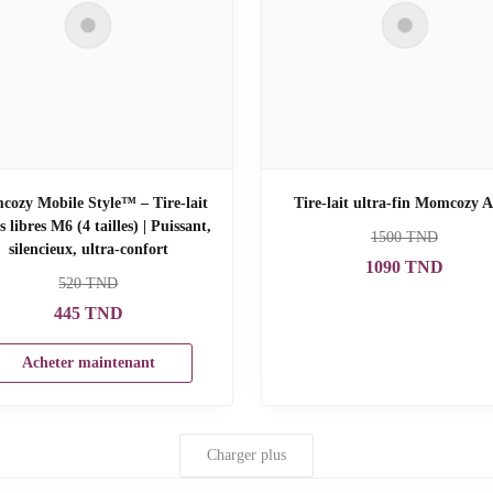
ozy Mobile Style™ – Tire-lait
Tire-lait ultra-fin Momcozy A
 libres M6 (4 tailles) | Puissant,
1500
TND
silencieux, ultra-confort
1090
TND
520
TND
445
TND
Acheter maintenant
Charger plus