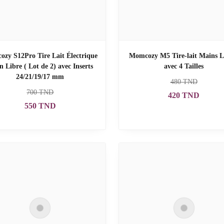
zy S12Pro Tire Lait Électrique
Momcozy M5 Tire-lait Mains L
 Libre ( Lot de 2) avec Inserts
avec 4 Tailles
24/21/19/17 mm
480
TND
700
TND
420
TND
550
TND