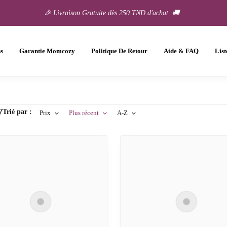
🎉 Livraison Gratuite dès 250 TND d'achat 🚚
s
Garantie Momcozy
Politique De Retour
Aide & FAQ
List
y
Trié par :
Prix
Plus récent
A-Z