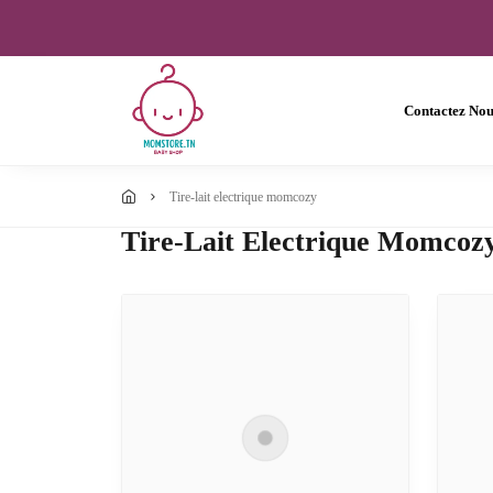
Contactez Nou
tire-lait electrique momcozy
Tire-Lait Electrique Momcoz